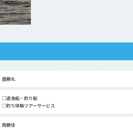
盛勝丸
□遊漁船・釣り船
□釣り体験ツアーサービス
南勝佳