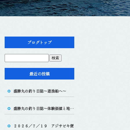
ブログトップ
最近の投稿
盛勝丸の釣り日誌～遊漁船へ～
盛勝丸の釣り日誌～体験価値と地域連携
～
２０２６／７／１９ アジサビキ便