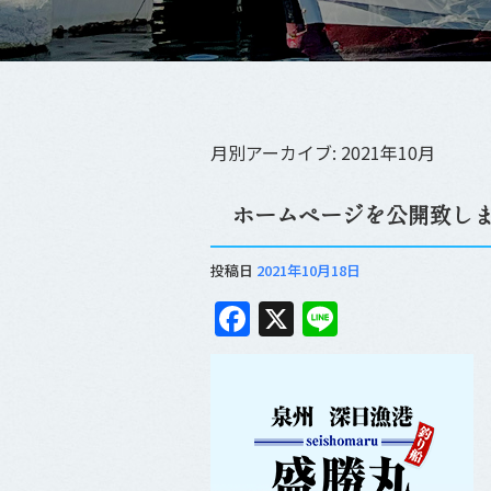
月別アーカイブ:
2021年10月
ホームページを公開致し
投稿日
2021年10月18日
F
X
Li
a
n
c
e
e
b