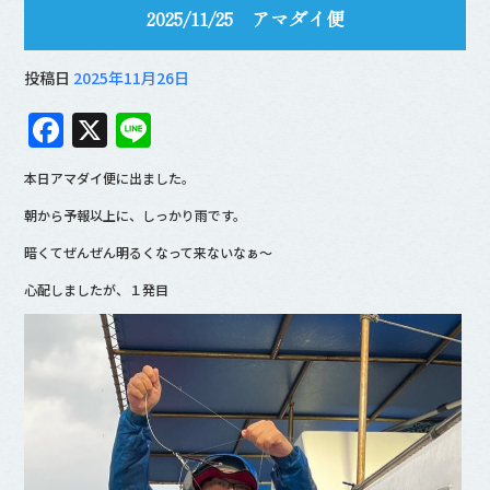
2025/11/25 アマダイ便
投稿日
2025年11月26日
F
X
Li
a
n
本日アマダイ便に出ました。
c
e
朝から予報以上に、しっかり雨です。
e
暗くてぜんぜん明るくなって来ないなぁ〜
b
心配しましたが、１発目
o
o
k