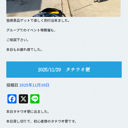
皆様景品ゲットで楽しく釣行出来ました。
グループでのイベント等開催も、
ご相談下さい。
本日もお疲れ様でした。
2025/11/29 タチウオ便
投稿日
2025年11月30日
F
X
Li
a
n
本日タチウオ便に出ました。
c
e
本日貸し切りで、初心者様のタチウオ便です。
e