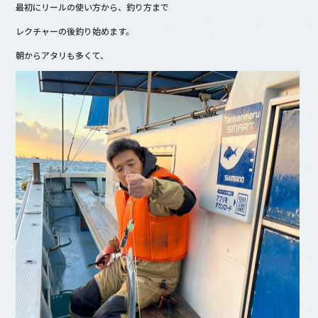
最初にリールの使い方から、釣り方まで
b
レクチャーの後釣り始めます。
o
o
朝からアタリも多くて、
k