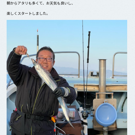
朝からアタリも多くて、お天気も良いし、
b
楽しくスタートしました。
o
o
k