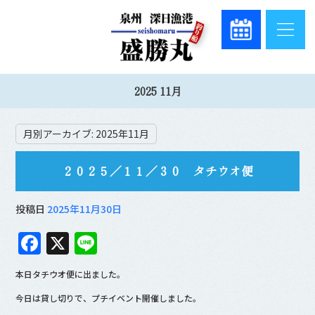
2025 11月
月別アーカイブ:
2025年11月
２０２５／１１／３０ タチウオ便
投稿日
2025年11月30日
F
X
Li
a
n
本日タチウオ便に出ました。
c
e
今日は貸し切りで、プチイベント開催しました。
e