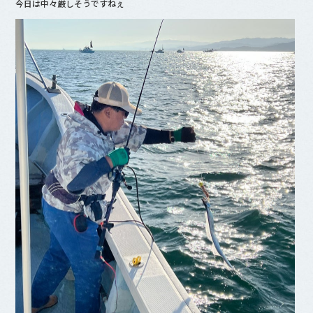
今日は中々厳しそうですねぇ
o
o
k