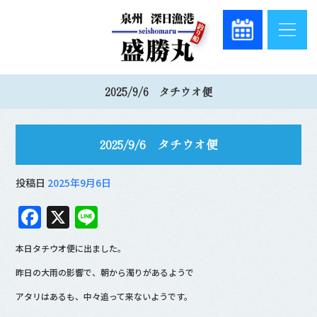
2025/9/6 タチウオ便
2025/9/6 タチウオ便
投稿日
2025年9月6日
F
X
Li
a
n
本日タチウオ便に出ました。
c
e
昨日の大雨の影響で、朝から濁りがあるようで
e
アタリはあるも、中々追って来ないようです。
b