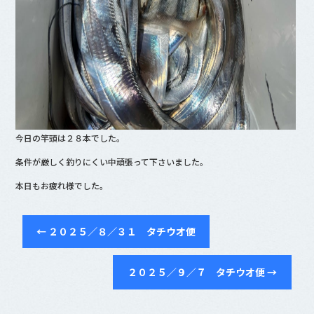
今日の竿頭は２８本でした。
条件が厳しく釣りにくい中頑張って下さいました。
本日もお疲れ様でした。
←
２０２５／８／３１ タチウオ便
２０２５／９／７ タチウオ便
→