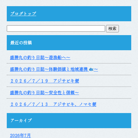
ブログトップ
最近の投稿
盛勝丸の釣り日誌～遊漁船へ～
盛勝丸の釣り日誌～体験価値と地域連携
～
２０２６／７／１９ アジサビキ便
盛勝丸の釣り日誌～安全性と信頼～
２０２６／７／１３ アジサビキ、ノマセ便
アーカイブ
2026年7月