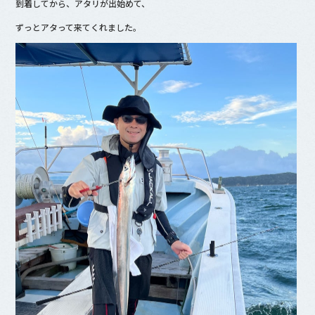
到着してから、アタリが出始めて、
o
o
ずっとアタって来てくれました。
k