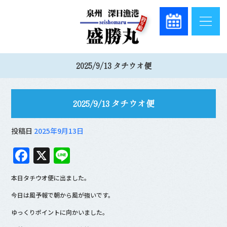
2025/9/13 タチウオ便
2025/9/13 タチウオ便
投稿日
2025年9月13日
F
X
Li
a
n
本日タチウオ便に出ました。
c
e
今日は風予報で朝から風が強いです。
e
ゆっくりポイントに向かいました。
b