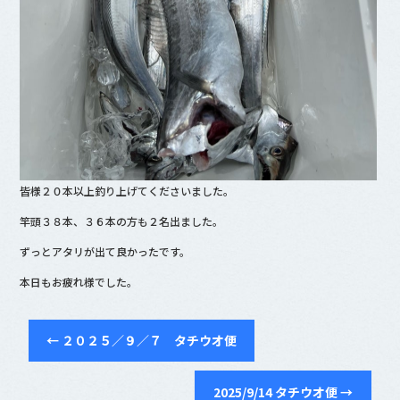
皆様２０本以上釣り上げてくださいました。
竿頭３８本、３６本の方も２名出ました。
ずっとアタリが出て良かったです。
本日もお疲れ様でした。
←
２０２５／９／７ タチウオ便
2025/9/14 タチウオ便
→