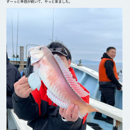
ずーっと辛抱が続いて、やっと来ました。
o
o
k