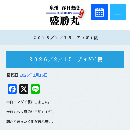
２０２６／２／１５ アマダイ便
２０２６／２／１５ アマダイ便
投稿日
2026年2月16日
F
X
Li
a
n
本日アマダイ便に出ました。
c
e
今日もベタ凪釣り日和ですが、
e
朝からまったく潮が流れ無い、
b