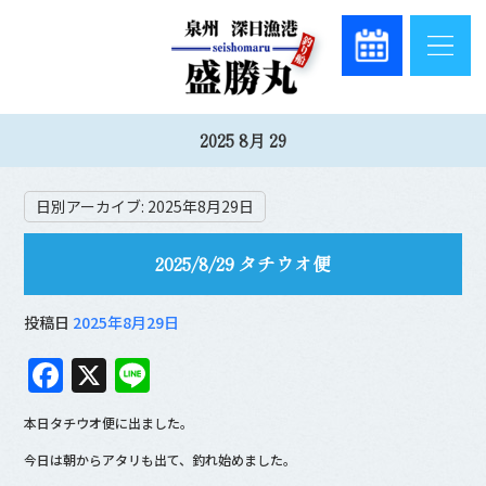
2025 8月 29
日別アーカイブ:
2025年8月29日
2025/8/29 タチウオ便
投稿日
2025年8月29日
F
X
Li
a
n
本日タチウオ便に出ました。
c
e
今日は朝からアタリも出て、釣れ始めました。
e