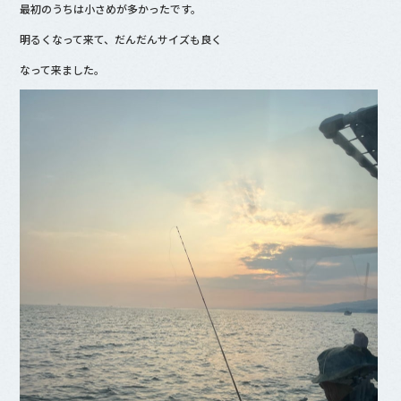
最初のうちは小さめが多かったです。
b
明るくなって来て、だんだんサイズも良く
o
o
なって来ました。
k