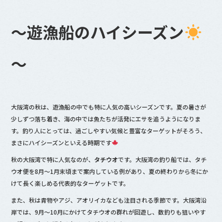
b
o
～遊漁船のハイシーズン
o
k
～
大阪湾の秋は、遊漁船の中でも特に人気の高いシーズンです。夏の暑さが
少しずつ落ち着き、海の中では魚たちが活発にエサを追うようになりま
す。釣り人にとっては、過ごしやすい気候と豊富なターゲットがそろう、
まさにハイシーズンといえる時期です
秋の大阪湾で特に人気なのが、
タチウオ
です。大阪湾の釣り船では、タチ
ウオ便を8月〜1月末頃まで案内している例があり、夏の終わりから冬にか
けて長く楽しめる代表的なターゲットです。
また、秋は青物やアジ、アオリイカなども注目される季節です。大阪湾沿
岸では、9月〜10月にかけてタチウオの群れが回遊し、数釣りも狙いやす