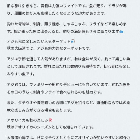
細な駆け引きなら、青物は力強いファイトです。魚が走り、ドラグが鳴
り、周囲の釣り人も応援したくなるような迫力があります。
釣れた青物は、刺身、照り焼き、しゃぶしゃぶ、フライなどで楽しめま
す。脂が乗った魚に出会えると、釣りの満足感もさらに高まります
アジも秋に楽しみたい人気ターゲット
秋の大阪湾では、アジも魅力的なターゲットです。
アジは季節を通して人気がありますが、秋は食味が良く、釣って楽しい魚
として注目されます。群れに当たれば数釣りも期待でき、初心者にも楽し
みやすい魚です。
アジ釣りは、ファミリーや船釣りデビューにも向いています。釣れた魚を
その日のうちに刺身やフライで食べられるのも魅力です。
また、タチウオや青物狙いの合間にアジを狙うなど、遊漁船ならではの柔
軟な楽しみ方ができる場合もあります。
アオリイカも秋の楽しみ
秋はアオリイカのシーズンとしても知られています。
大阪湾沿岸では、秋にタチウオとともにアオリイカが狙いやすいと紹介さ