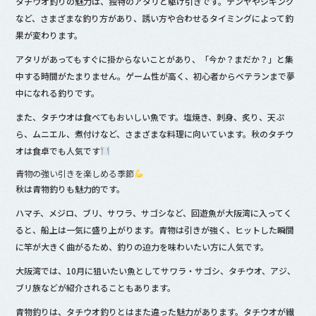
タチウオ釣りの魅力は、独特のアタリと駆け引きです。テンヤやジギング
など、さまざまな釣り方があり、誘い方や合わせるタイミングによって釣
果が変わります。
アタリがあってもすぐに掛からないことがあり、「今か？まだか？」と集
中する時間がたまりません。ゲーム性が高く、初心者からベテランまで夢
中になれる釣りです。
また、タチウオは食べてもおいしい魚です。塩焼き、刺身、炙り、天ぷ
ら、ムニエル、煮付けなど、さまざまな料理に向いています。秋のタチウ
オは食卓でも人気です
青物の強い引きを楽しめる季節
秋は青物釣りも魅力的です。
ハマチ、メジロ、ブリ、サワラ、サゴシなど、回遊魚が大阪湾に入ってく
ると、船上は一気に盛り上がります。青物は引きが強く、ヒットした瞬間
に竿が大きく曲がるため、釣りの迫力を味わいたい方に人気です。
大阪湾では、10月に狙いたい魚としてサワラ・サゴシ、タチウオ、アジ、
ブリ族などが紹介されることもあります。
青物釣りは、タチウオ釣りとはまた違った魅力があります。タチウオが繊