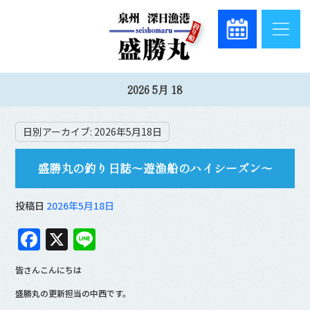
2026 5月 18
日別アーカイブ:
2026年5月18日
盛勝丸の釣り日誌～遊漁船のハイシーズン～
投稿日
2026年5月18日
F
X
Li
a
n
皆さんこんにちは
c
e
盛勝丸の更新担当の中西です。
e