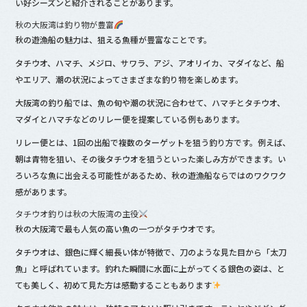
い好シーズンと紹介されることがあります。
秋の大阪湾は釣り物が豊富
秋の遊漁船の魅力は、狙える魚種が豊富なことです。
タチウオ、ハマチ、メジロ、サワラ、アジ、アオリイカ、マダイなど、船
やエリア、潮の状況によってさまざまな釣り物を楽しめます。
大阪湾の釣り船では、魚の旬や潮の状況に合わせて、ハマチとタチウオ、
マダイとハマチなどのリレー便を提案している例もあります。
リレー便とは、1回の出船で複数のターゲットを狙う釣り方です。例えば、
朝は青物を狙い、その後タチウオを狙うといった楽しみ方ができます。い
ろいろな魚に出会える可能性があるため、秋の遊漁船ならではのワクワク
感があります。
タチウオ釣りは秋の大阪湾の主役
秋の大阪湾で最も人気の高い魚の一つがタチウオです。
タチウオは、銀色に輝く細長い体が特徴で、刀のような見た目から「太刀
魚」と呼ばれています。釣れた瞬間に水面に上がってくる銀色の姿は、と
ても美しく、初めて見た方は感動することもあります